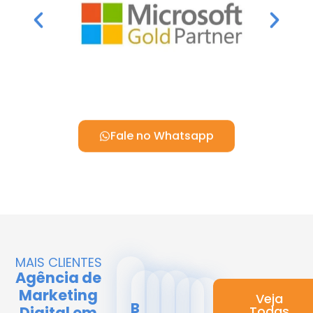
Fale no Whatsapp
MAIS CLIENTES
Agência de
Marketing
Veja
B
Digital em
Todas