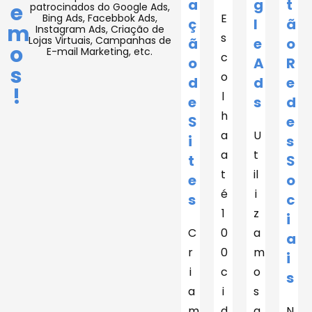
a
g
t
e
patrocinados do Google Ads,
E
Bing Ads, Facebbok Ads,
ç
l
ã
m
Instagram Ads, Criação de
s
Lojas Virtuais, Campanhas de
ã
e
o
o
E-mail Marketing, etc.
c
o
A
R
s
o
d
d
e
!
l
e
s
d
h
S
e
a
U
i
s
a
t
t
S
t
il
e
o
é
i
s
c
1
z
i
C
0
a
a
r
0
m
i
i
c
o
s
a
i
s
m
d
a
N