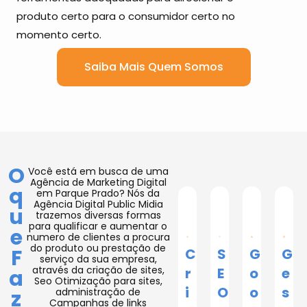
produto certo para o consumidor certo no
momento certo.
Saiba Mais Quem Somos
O
Você está em busca de uma
Agência de Marketing Digital
q
em Parque Prado? Nós da
Agência Digital Public Midia
u
trazemos diversas formas
para qualificar e aumentar o
e
numero de clientes a procura
do produto ou prestação de
F
C
S
G
G
serviço da sua empresa,
através da criação de sites,
r
E
o
e
a
Seo Otimização para sites,
i
O
o
s
z
administração de
Campanhas de links