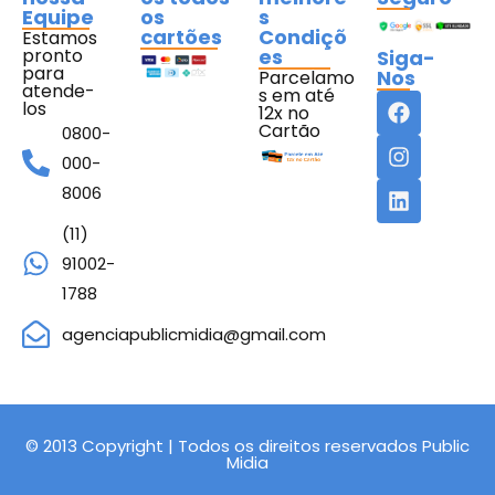
Equipe
os
s
cartões
Condiçõ
Estamos
pronto
es
Siga-
para
Nos
Parcelamo
atende-
s em até
los
12x no
Cartão
0800-
000-
8006
(11)
91002-
1788
agenciapublicmidia@gmail.com
© 2013 Copyright | Todos os direitos reservados Public
Midia