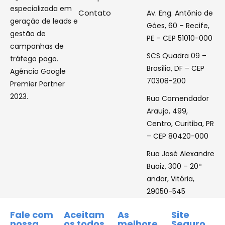
especializada em
Contato
Av. Eng. Antônio de
geração de leads e
Góes, 60 – Recife,
gestão de
PE – CEP 51010-000
campanhas de
SCS Quadra 09 –
tráfego pago.
Brasília, DF – CEP
Agência Google
70308-200
Premier Partner
2023.
Rua Comendador
Araujo, 499,
Centro, Curitiba, PR
– CEP 80420-000
Rua José Alexandre
Buaiz, 300 – 20º
andar, Vitória,
29050-545
Fale com
Aceitam
As
Site
nossa
os todos
melhore
Seguro