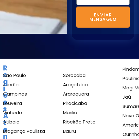
ENVIAR
MENSAGEM
R
Pinda
e
São Paulo
Sorocaba
Paulíni
g
Jundíai
Araçatuba
i
Mogi M
õ
Campinas
Araraquara
Jaú
e
Louveira
Piracicaba
Sumar
s
Vinhedo
Marilia
A
Nova 
t
Atibaia
Ribeirão Preto
Ameri
e
Bragança Paulista
Bauru
Ourinh
n