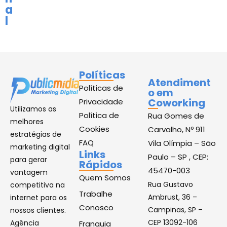
a
l
Políticas
Atendiment
Políticas de
o em
Coworking
Privacidade
Utilizamos as
Política de
Rua Gomes de
melhores
Cookies
Carvalho, Nº 911
estratégias de
FAQ
Vila Olímpia – São
marketing digital
Links
Paulo – SP , CEP:
para gerar
Rápidos
45470-003
vantagem
Quem Somos
Rua Gustavo
competitiva na
Trabalhe
Ambrust, 36 –
internet para os
Conosco
Campinas, SP –
nossos clientes.
CEP 13092-106
Agência
Franquia