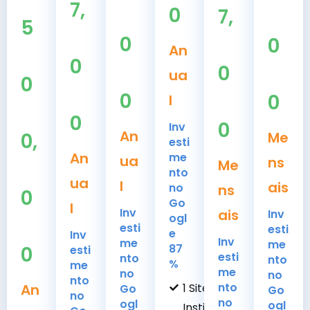
7,
0
7,
5
0
0
An
0
0
ua
0
0
0
l
0
0
Inv
An
0,
Me
esti
An
me
ua
ns
Me
nto
ua
l
ais
no
ns
0
Go
l
Inv
ais
Inv
ogl
esti
esti
e
Inv
Inv
me
me
87
0
esti
esti
nto
nto
%
me
me
no
no
nto
nto
An
1 Site
Go
Go
no
no
ogl
ogl
Institucional