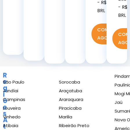
- R$ 500,00
- R$ 
BRL
BRL
COMPRAR
COM
AGORA
AGO
R
Pinda
e
São Paulo
Sorocaba
Paulíni
g
Jundíai
Araçatuba
i
Mogi M
õ
Campinas
Araraquara
Jaú
e
Louveira
Piracicaba
Sumar
s
Vinhedo
Marilia
A
Nova 
t
Atibaia
Ribeirão Preto
Ameri