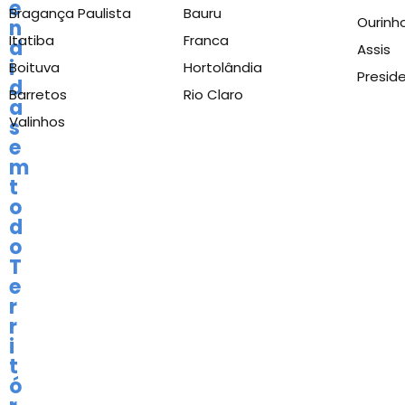
e
Bragança Paulista
Bauru
Ourinh
n
Itatiba
Franca
d
Assis
i
Boituva
Hortolândia
Presid
d
Barretos
Rio Claro
a
Valinhos
s
e
m
t
o
d
o
T
e
r
r
i
t
ó