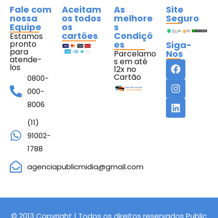
Fale com
Aceitam
As
Site
nossa
os todos
melhore
Seguro
Equipe
os
s
cartões
Condiçõ
Estamos
pronto
es
Siga-
para
Nos
Parcelamo
atende-
s em até
los
12x no
Cartão
0800-
000-
8006
(11)
91002-
1788
agenciapublicmidia@gmail.com
© 2013 Copyright | Todos os direitos reservados Public