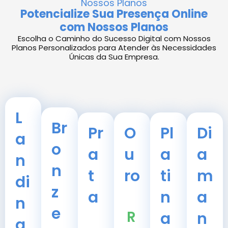
Nossos Planos
Potencialize Sua Presença Online
com Nossos Planos
Escolha o Caminho do Sucesso Digital com Nossos
Planos Personalizados para Atender às Necessidades
Únicas da Sua Empresa.
L
Br
Pr
O
Pl
Di
a
o
a
u
a
a
n
n
t
ro
ti
m
di
z
a
n
a
n
e
R
a
n
g