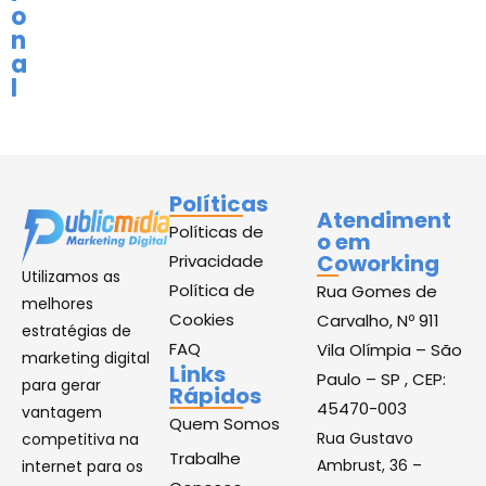
o
n
a
l
Políticas
Atendiment
Políticas de
o em
Coworking
Privacidade
Utilizamos as
Política de
Rua Gomes de
melhores
Cookies
Carvalho, Nº 911
estratégias de
FAQ
Vila Olímpia – São
marketing digital
Links
Paulo – SP , CEP:
para gerar
Rápidos
45470-003
vantagem
Quem Somos
Rua Gustavo
competitiva na
Trabalhe
Ambrust, 36 –
internet para os