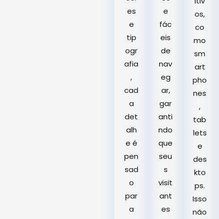
itiv
es
e
os,
e
fác
co
tip
eis
mo
ogr
de
sm
afia
nav
art
,
eg
pho
cad
ar,
nes
a
gar
,
det
anti
tab
alh
ndo
lets
e é
que
e
pen
seu
des
sad
s
kto
o
visit
ps.
par
ant
Isso
a
es
não