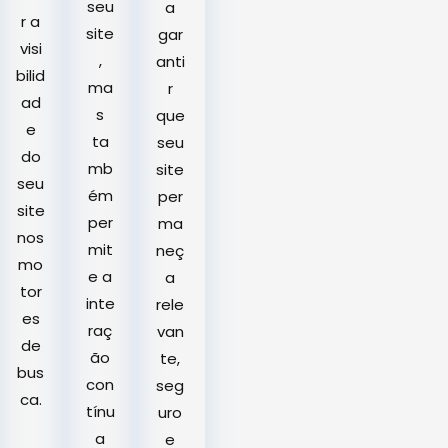
seu
a
r a
site
gar
visi
,
anti
bilid
ma
r
ad
s
que
e
ta
seu
do
mb
site
seu
ém
per
site
per
ma
nos
mit
neç
mo
e a
a
tor
inte
rele
es
raç
van
de
ão
te,
bus
con
seg
ca.
tínu
uro
a
e