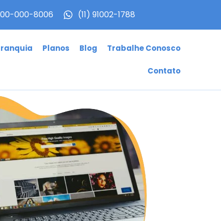
00-000-8006
(11) 91002-1788
Franquia
Planos
Blog
Trabalhe Conosco
Contato