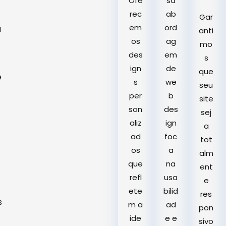
Ofe
sa
rec
ab
Gar
em
ord
a
anti
os
ag
mo
des
em
s
ign
de
que
e
s
we
seu
per
b
site
son
des
sej
aliz
ign
a
ad
foc
tot
os
a
alm
que
na
ent
refl
usa
e
ete
bilid
res
s
m a
ad
pon
ide
e e
sivo