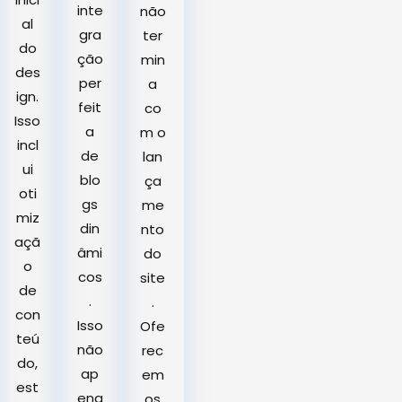
inte
não
al
gra
ter
do
ção
min
des
per
a
ign.
feit
co
Isso
a
m o
incl
de
lan
ui
blo
ça
oti
gs
me
miz
din
nto
açã
âmi
do
o
cos
site
de
.
.
con
Isso
Ofe
teú
não
rec
do,
ap
em
est
ena
os