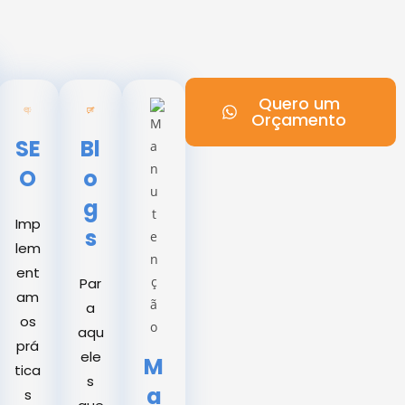
Quero um
Orçamento
SE
Bl
O
o
g
Imp
s
lem
ent
Par
am
a
os
aqu
prá
ele
M
tica
s
a
s