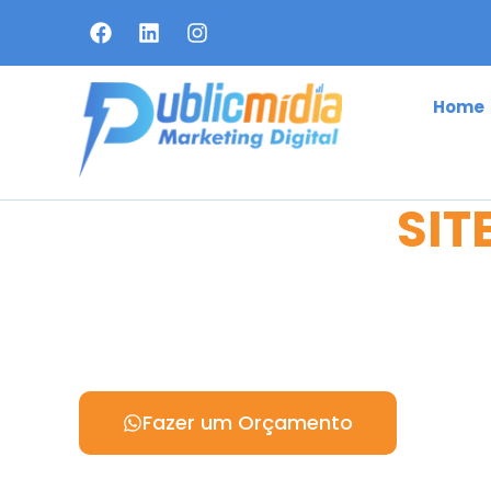
Home
CRIAÇÃO DE
SIT
Criações de Site é com a Agência de Marke
Public Mídia, Web Design Sob Medida: Cri
Institucionais, Lojas Virtuais e Sites Pers
qualidade.
Fazer um Orçamento