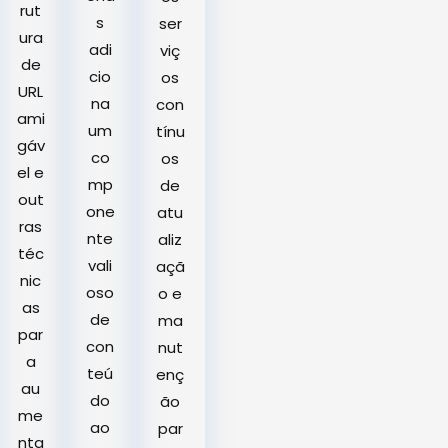
rut
s
ser
ura
adi
viç
de
cio
os
URL
na
con
ami
um
tínu
gáv
co
os
el e
mp
de
out
one
atu
ras
nte
aliz
téc
vali
açã
nic
oso
o e
as
de
ma
par
con
nut
a
teú
enç
au
do
ão
me
ao
par
nta