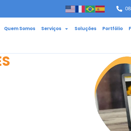
08
Quem Somos
Serviços
Soluções
Portfólio
ES
ting Digital
ação de Sites
onalizados com