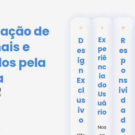
iação de
Ex
D
R
nais e
pe
es
es
riê
dos pela
ig
p
nc
n
o
a
ia
Ex
ns
do
cl
ivi
g
Us
s
us
d
uá
iv
a
rio
r
o
d
Nos
e
e