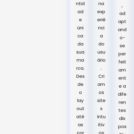
ntid
na
,
ad
exp
ad
e
eriê
apt
úni
nci
and
ca
a
o-
da
do
se
sua
usu
per
ma
ário
feit
rca.
.
am
Des
Cri
ent
de
am
e a
o
os
dife
lay
site
ren
out
s
tes
até
intu
dis
as
itiv
pos
cor
os