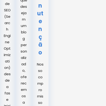
que
de
n
des
SEO
ut
eja
(Se
m
e
arc
um
n
h
blo
ç
Engi
g
ne
ã
per
Opt
o
son
imiz
aliz
ati
ad
Nos
on)
o,
so
des
ofe
co
de
rec
mp
a
em
ro
fas
os
mis
e
a
so
inici