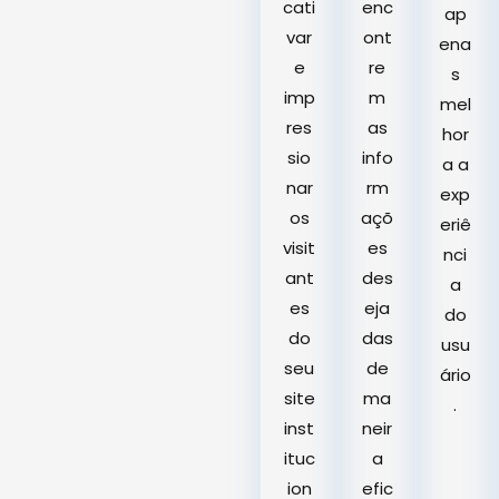
cati
enc
ap
var
ont
ena
e
re
s
imp
m
mel
res
as
hor
sio
info
a a
nar
rm
exp
os
açõ
eriê
visit
es
nci
ant
des
a
es
eja
do
do
das
usu
seu
de
ário
site
ma
.
inst
neir
ituc
a
ion
efic