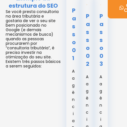
estrutura do SEO
P
O
Se você presta consultoria
P
P
na área tributária e
a
gostaria de ver o seu site
a
a
bem posicionado no
s
Google (e demais
s
s
s
mecanismos de busca)
quando as pessoas
s
s
o
procurarem por
o
o
“consultoria tributária”, é
0
preciso investir na
0
0
otimização do seu site.
1
Existem três passos básicos
2
3
a serem seguidos:
A
A
A
a
a
a
g
g
g
ê
ê
ê
n
n
n
c
c
c
i
i
i
a
a
a