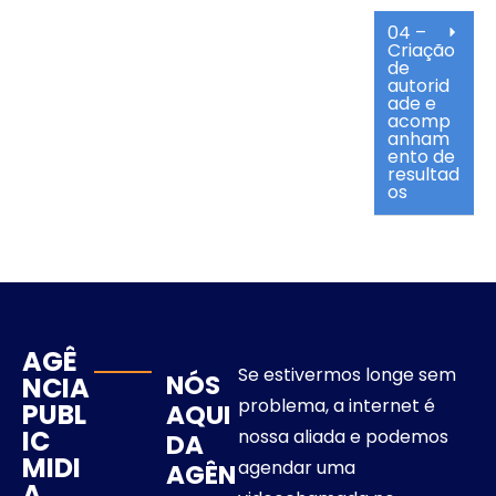
04 –
Criação
de
autorid
ade e
acomp
anham
ento de
resultad
os
AGÊ
Se estivermos longe sem
NÓS
NCIA
problema, a internet é
PUBL
AQUI
IC
nossa aliada e podemos
DA
MIDI
agendar uma
AGÊN
A