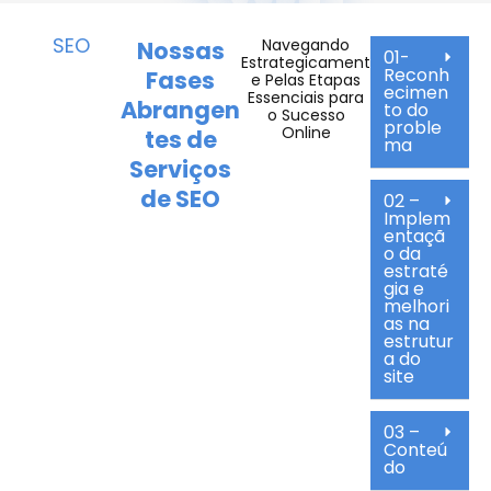
SEO
Navegando
Nossas
01-
Estrategicament
Reconh
Fases
e Pelas Etapas
ecimen
Essenciais para
Abrangen
to do
o Sucesso
proble
Online
tes de
ma
Serviços
de SEO
02 –
Implem
entaçã
o da
estraté
gia e
melhori
as na
estrutur
a do
site
03 –
Conteú
do