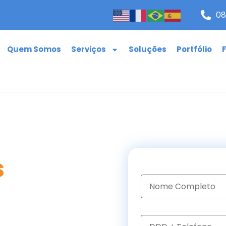
08
Quem Somos
Serviços
Soluções
Portfólio
s
com a
Nome Completo
rketing
ta
DDD + Telefone