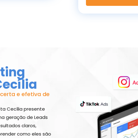
ting
ecília
 certa e efetiva de
ta Cecília presente
 na geração de Leads
sultados claros,
prender como eles são