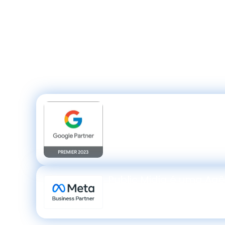
Cecília
Cadastre-se e
receba uma consultoria gratui
agência
Google Partner Premier
que já atendeu
clientes em todo Brasil e gerenciou mais de 4 m
campanhas de Google Ads.
Public Midia é uma Agênc
Partner​
Public Midia é uma Ag
Business Partner​