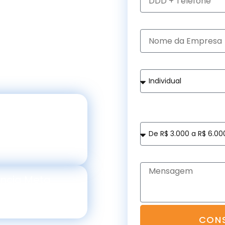
Nome da Empresa
ta
de uma
 mais de 17.000
Número de funcionários
ilhões de reais em
Quanto você investe ou
Digital ?
ia Premier Google
Mensagem
ência Meta
CONS