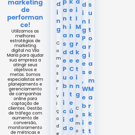
p
k
a
marketing
d
d
s
de
a
e
i
i
i
u
performan
n
t
l
n
n
l
ce!
h
i
M
g
g
t
Utilizamos as
a
n
a
melhores
P
o
estratégias de
s
g
r
C
marketing
a
r
digital na Vila
o
d
d
k
g
i
Maria para ajudar
m
e
e
e
sua empresa a
e
a
atingir seus
o
P
C
t
objetivos e
s
e
s
metas. Somos
u
o
i
especialistas em
,
m
e
planejamento e
b
n
n
W
M
r
gerenciamento
l
t
g
de campanhas
v
e
a
online para
i
e
captação de
i
b
r
clientes. Gestão
C
c
ú
ç
de tráfego com
s
k
o
aumento de
o
i
d
i
e
conversão,
m
d
d
o
monitoramento
t
t
o
de métricas e
e