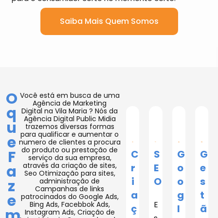
Saiba Mais Quem Somos
O
Você está em busca de uma
Agência de Marketing
q
Digital na Vila Maria ? Nós da
Agência Digital Public Midia
u
trazemos diversas formas
para qualificar e aumentar o
e
numero de clientes a procura
do produto ou prestação de
F
C
S
G
G
serviço da sua empresa,
através da criação de sites,
r
E
o
e
a
Seo Otimização para sites,
i
O
o
s
z
administração de
Campanhas de links
a
g
t
e
patrocinados do Google Ads,
E
Bing Ads, Facebbok Ads,
ç
l
ã
m
Instagram Ads, Criação de