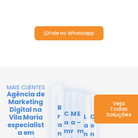
Fale no Whatsapp
MAIS CLIENTES
Agência de
Marketing
Veja
B
Digital na
Todas
C
M
E
Soluções
r
L
C
Vila Maria
a
a
-
especialist
a
a
o
m
r
m
a em
n
n
n